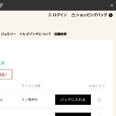
ド
ログイン
ショッピングバッグ
0
 ジュエリー
イル ビゾンテについて
店舗検索
入荷
税込）
サイズ / 在庫
お気に入り
バッグに入れる
メ
F
/
販売中