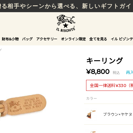
贈る相手やシーンから選べる、新しいギフトガイ
財布&小物
バッグ
アクセサリー
オンライン限定
全てを見る
イル ビゾンテ
グ
キーリング
¥8,800
税込
再
全国一律送料¥330（
カラー
ブラウン×ヤケヌ