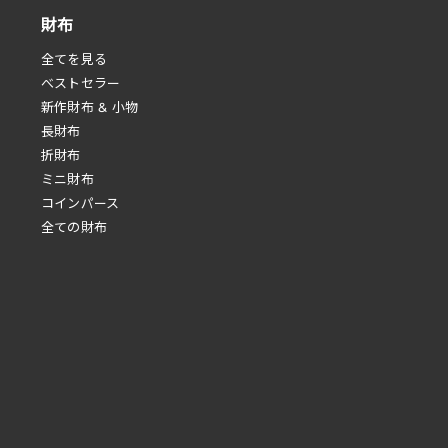
財布
全てを見る
べストセラー
新作財布 & 小物
長財布
折財布
ミニ財布
コインパース
全ての財布