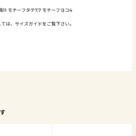
長11 モチーフタテ7.7 モチーフヨコ4
しては、
サイズガイド
をご覧下さい。
す