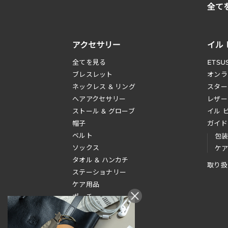
全て
アクセサリー
イル
全てを見る
ETSU
ブレスレット
オンラ
ネックレス & リング
スター
へアアクセサリー
レザー
ストール & グローブ
イル 
帽子
ガイド
ベルト
包
ソックス
ケ
タオル & ハンカチ
取り扱
ステーショナリー
ケア用品
ポーチ
その他