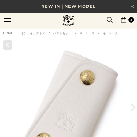
NEW IN｜NEW MODEL
8/17(月)10時まで｜税込11,000円以上で送料無料
0
贈る相手やシーンから選べる、新しいギフトガイド
HOME
|
オンラインストア
/
ベストセラー
/
キーケース
/
キーケース
NEW IN｜COLOR LEATHER