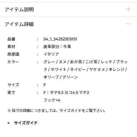
アイテム説明
アイテム詳細
品番
:
54_1_54252305151
素材
:
皮革部分：牛革
原産国
:
イタリア
カラー
:
グレー / ヌメ / あか茶 / こげ茶 / レッド / ブラッ
ク / ホワイト / ネイビー / ヤケヌメ / オレンジ /
オリーブ / グリーン
サイズ
:
F
実寸
:
F：タテ9.3 ヨコ4.5 マチ2
フック×4
※ 採寸の詳細につきましては、
サイズガイド
をご覧下さい。
> サイズガイド