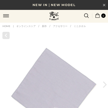
NEW IN｜NEW MODEL
8/17(月)10時まで｜税込11,000円以上で送料無料
0
贈る相手やシーンから選べる、新しいギフトガイド
HOME
|
オンラインストア
/
新作
/
アクセサリー
/
ミニタオル
NEW IN｜COLOR LEATHER