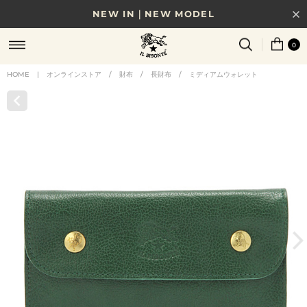
NEW IN｜NEW MODEL
8/17(月)10時まで｜税込11,000円以上で送料無料
0
贈る相手やシーンから選べる、新しいギフトガイド
HOME
|
オンラインストア
/
財布
/
長財布
/
ミディアムウォレット
NEW IN｜COLOR LEATHER