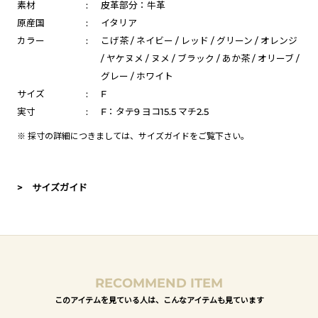
素材
:
皮革部分：牛革
原産国
:
イタリア
カラー
:
こげ茶 / ネイビー / レッド / グリーン / オレンジ
/ ヤケヌメ / ヌメ / ブラック / あか茶 / オリーブ /
グレー / ホワイト
サイズ
:
F
実寸
:
F：タテ9 ヨコ15.5 マチ2.5
※ 採寸の詳細につきましては、
サイズガイド
をご覧下さい。
> サイズガイド
RECOMMEND ITEM
このアイテムを見ている人は、こんなアイテムも見ています