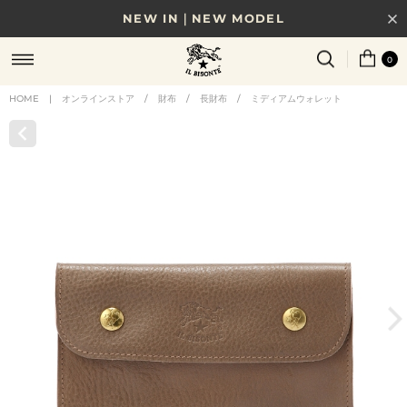
NEW IN｜NEW MODEL
8/17(月)10時まで｜税込11,000円以上で送料無料
0
贈る相手やシーンから選べる、新しいギフトガイド
HOME
|
オンラインストア
/
財布
/
長財布
/
ミディアムウォレット
NEW IN｜COLOR LEATHER