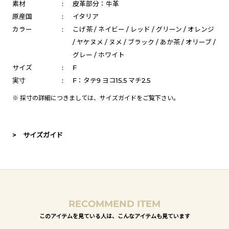
素材
:
皮革部分：牛革
原産国
:
イタリア
カラー
:
こげ茶 / ネイビー / レッド / グリーン / オレンジ
/ ヤケヌメ / ヌメ / ブラック / あか茶 / オリーブ /
グレー / ホワイト
サイズ
:
F
実寸
:
F：タテ9 ヨコ15.5 マチ2.5
※ 採寸の詳細につきましては、
サイズガイド
をご覧下さい。
> サイズガイド
RECOMMEND ITEM
このアイテムを見ている人は、こんなアイテムも見ています