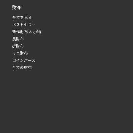
財布
全てを見る
べストセラー
新作財布 & 小物
長財布
折財布
ミニ財布
コインパース
全ての財布