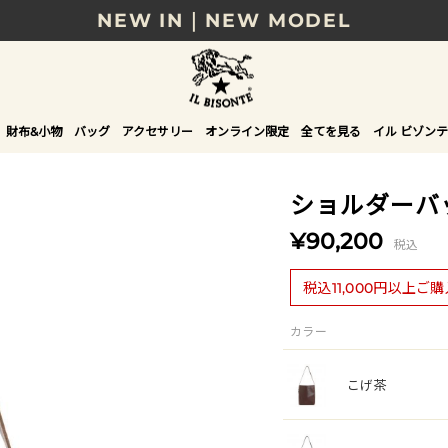
NEW IN｜NEW MODEL
8/17(月)10時まで｜税込11,000円以上で送料無
贈る相手やシーンから選べる、新しいギフトガイ
財布&小物
バッグ
アクセサリー
オンライン限定
全てを見る
イル ビゾンテ
NEW IN｜COLOR LEATHER
ショルダーバ
¥90,200
税込
税込11,000円以上ご
カラー
こげ茶