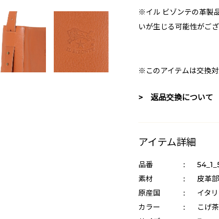
※イル ビゾンテの革製
いが生じる可能性がござ
※このアイテムは交換対
> 返品交換について
アイテム詳細
品番
:
54_1_
素材
:
皮革部
原産国
:
イタリ
カラー
:
こげ茶 