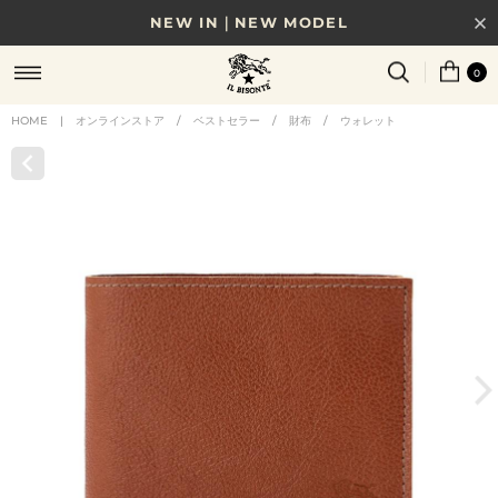
NEW IN｜NEW MODEL
8/17(月)10時まで｜税込11,000円以上で送料無料
0
贈る相手やシーンから選べる、新しいギフトガイド
HOME
|
オンラインストア
/
ベストセラー
/
財布
/
ウォレット
NEW IN｜COLOR LEATHER