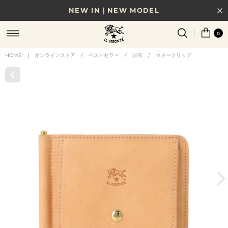
NEW IN｜NEW MODEL
8/17(月)10時まで｜税込11,000円以上で送料無料
0
贈る相手やシーンから選べる、新しいギフトガイド
HOME
|
オンラインストア
/
ベストセラー
/
財布
/
マネークリップ
NEW IN｜COLOR LEATHER