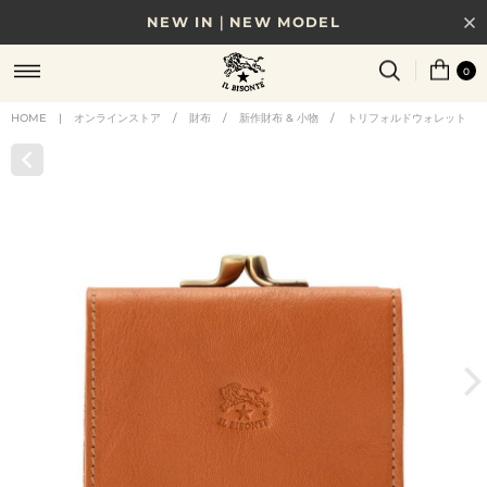
NEW IN｜NEW MODEL
8/17(月)10時まで｜税込11,000円以上で送料無料
0
贈る相手やシーンから選べる、新しいギフトガイド
HOME
|
オンラインストア
/
財布
/
新作財布 & 小物
/
トリフォルドウォレット
NEW IN｜COLOR LEATHER