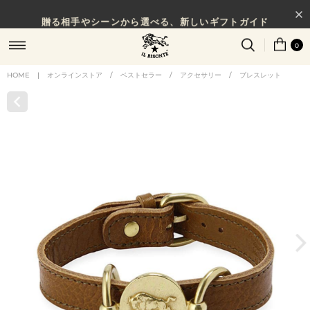
贈る相手やシーンから選べる、新しいギフトガイド
NEW IN｜COLOR LEATHER
0
HOME
|
オンラインストア
/
ベストセラー
/
アクセサリー
/
ブレスレット