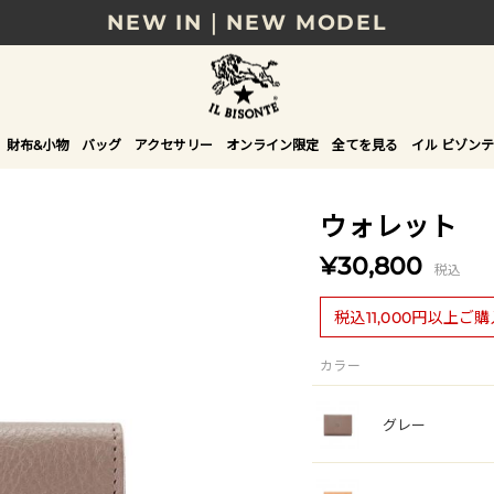
NEW IN｜NEW MODEL
8/17(月)10時まで｜税込11,000円以上で送料無
贈る相手やシーンから選べる、新しいギフトガイ
財布&小物
バッグ
アクセサリー
オンライン限定
全てを見る
イル ビゾンテ
NEW IN｜COLOR LEATHER
ウォレット
¥30,800
税込
税込11,000円以上ご
カラー
グレー