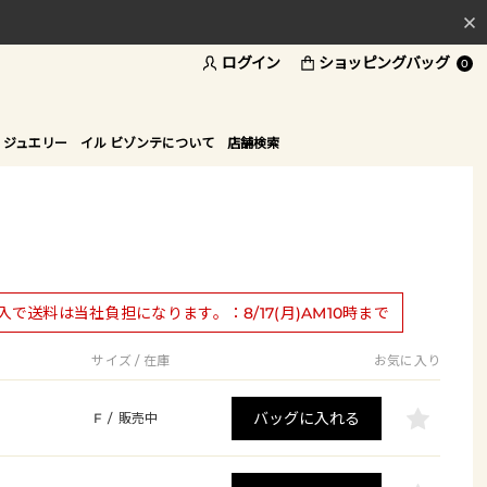
ログイン
ショッピングバッグ
料
0
ド
 ジュエリー
イル ビゾンテについて
店舗検索
購入で送料は当社負担になります。：8/17(月)AM10時まで
サイズ / 在庫
お気に入り
バッグに入れる
F
/
販売中