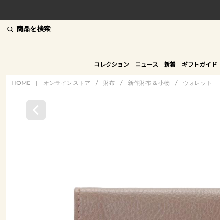
商品を検索
コレクション
ニュース
新着
ギフトガイド
HOME
|
オンラインストア
/
財布
/
新作財布 & 小物
/
ウォレット