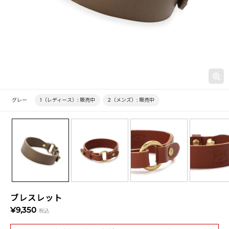
グレー
1（レディース）:
販売中
2（メンズ）:
販売中
ブレスレット
¥9,350
税込