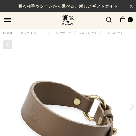
贈る相手やシーンから選べる、新しいギフトガイド
NEW IN｜COLOR LEATHER
0
HOME
|
オンラインストア
/
アクセサリー
/
ブレスレット
/
ブレスレット