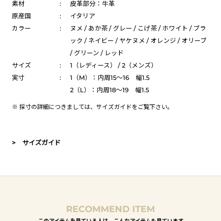
素材
:
皮革部分：牛革
原産国
:
イタリア
カラー
:
ヌメ / あか茶 / グレー / こげ茶 / ホワイト / ブラ
ック / ネイビー / ヤケヌメ / オレンジ / オリーブ
/ グリーン / レッド
サイズ
:
1（レディース） / 2（メンズ）
実寸
:
1（M）：内周15～16 幅1.5
2（L）：内周18～19 幅1.5
※ 採寸の詳細につきましては、
サイズガイド
をご覧下さい。
> サイズガイド
RECOMMEND ITEM
このアイテムを見ている人は、こんなアイテムも見ています