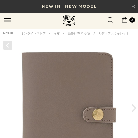
NEW IN｜NEW MODEL
8/17(月)10時まで｜税込11,000円以上で送料無料
0
贈る相手やシーンから選べる、新しいギフトガイド
HOME
|
オンラインストア
/
財布
/
新作財布 & 小物
/
ミディアムウォレット
NEW IN｜COLOR LEATHER