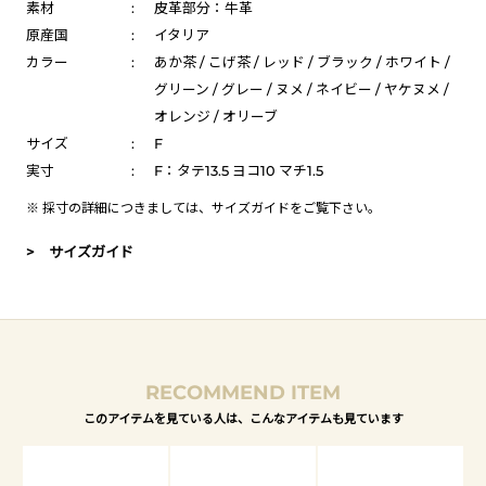
素材
:
皮革部分：牛革
原産国
:
イタリア
カラー
:
あか茶 / こげ茶 / レッド / ブラック / ホワイト /
グリーン / グレー / ヌメ / ネイビー / ヤケヌメ /
オレンジ / オリーブ
サイズ
:
F
実寸
:
F：タテ13.5 ヨコ10 マチ1.5
※ 採寸の詳細につきましては、
サイズガイド
をご覧下さい。
> サイズガイド
RECOMMEND ITEM
このアイテムを見ている人は、こんなアイテムも見ています