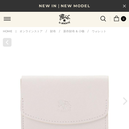
NEW IN｜NEW MODEL
8/17(月)10時まで｜税込11,000円以上で送料無料
0
贈る相手やシーンから選べる、新しいギフトガイド
HOME
|
オンラインストア
/
財布
/
新作財布 & 小物
/
ウォレット
NEW IN｜COLOR LEATHER