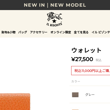
NEW IN｜NEW MODEL
8/17(月)10時まで｜税込11,000円以上で送料無
贈る相手やシーンから選べる、新しいギフトガイ
財布&小物
バッグ
アクセサリー
オンライン限定
全てを見る
イル ビゾンテ
NEW IN｜COLOR LEATHER
ウォレット
¥27,500
税込
税込11,000円以上ご
カラー
グレー