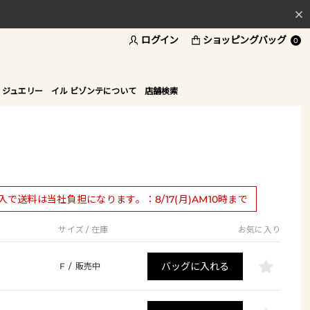
ログイン
ショッピングバッグ
料
0
ド
 ジュエリー
イル ビゾンテについて
店舗検索
購入で送料は当社負担になります。：8/17(月)AM10時まで
サイズ / 在庫
お気に入り
バッグに入れる
F
/
販売中