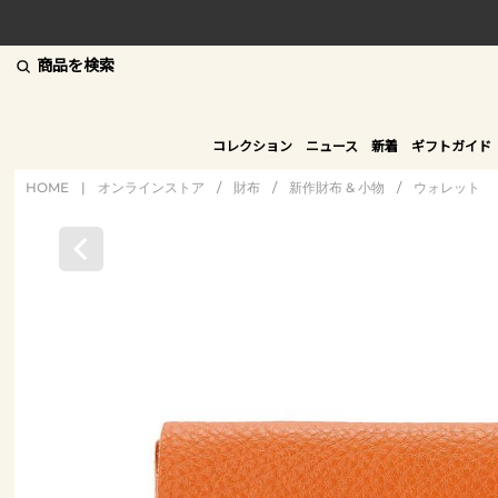
商品を検索
コレクション
ニュース
新着
ギフトガイド
HOME
|
オンラインストア
/
財布
/
新作財布 & 小物
/
ウォレット