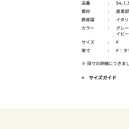
品番
:
54_1_
素材
:
皮革部
原産国
:
イタリ
カラー
:
グレー 
イビー 
サイズ
:
F
実寸
:
F：タテ
※ 採寸の詳細につきま
> サイズガイド