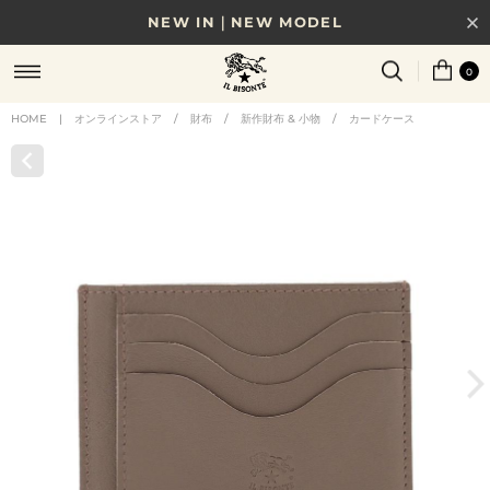
NEW IN｜NEW MODEL
8/17(月)10時まで｜税込11,000円以上で送料無料
0
贈る相手やシーンから選べる、新しいギフトガイド
HOME
|
オンラインストア
/
財布
/
新作財布 & 小物
/
カードケース
NEW IN｜COLOR LEATHER