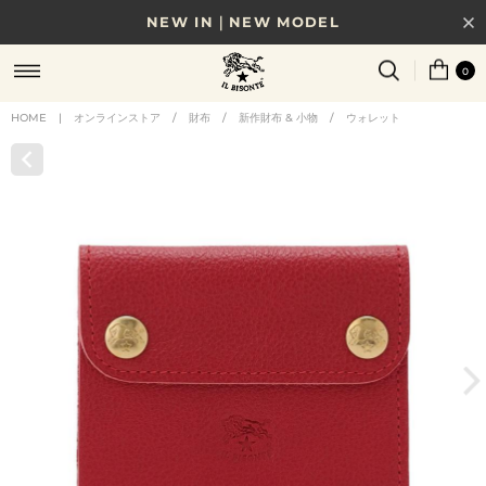
NEW IN｜NEW MODEL
8/17(月)10時まで｜税込11,000円以上で送料無料
0
贈る相手やシーンから選べる、新しいギフトガイド
HOME
|
オンラインストア
/
財布
/
新作財布 & 小物
/
ウォレット
NEW IN｜COLOR LEATHER