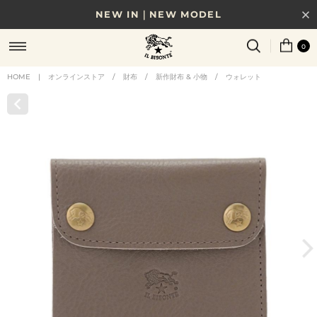
NEW IN｜NEW MODEL
8/17(月)10時まで｜税込11,000円以上で送料無料
0
贈る相手やシーンから選べる、新しいギフトガイド
HOME
|
オンラインストア
/
財布
/
新作財布 & 小物
/
ウォレット
NEW IN｜COLOR LEATHER