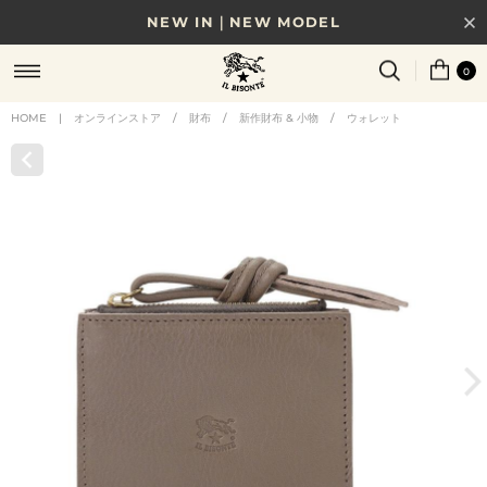
NEW IN｜NEW MODEL
8/17(月)10時まで｜税込11,000円以上で送料無料
0
贈る相手やシーンから選べる、新しいギフトガイド
HOME
|
オンラインストア
/
財布
/
新作財布 & 小物
/
ウォレット
NEW IN｜COLOR LEATHER