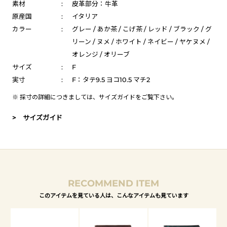
素材
:
皮革部分：牛革
原産国
:
イタリア
カラー
:
グレー / あか茶 / こげ茶 / レッド / ブラック / グ
リーン / ヌメ / ホワイト / ネイビー / ヤケヌメ /
オレンジ / オリーブ
サイズ
:
F
実寸
:
F：タテ9.5 ヨコ10.5 マチ2
※ 採寸の詳細につきましては、
サイズガイド
をご覧下さい。
> サイズガイド
RECOMMEND ITEM
このアイテムを見ている人は、こんなアイテムも見ています