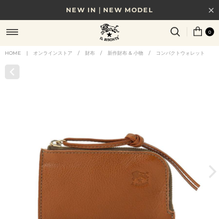
NEW IN｜NEW MODEL
8/17(月)10時まで｜税込11,000円以上で送料無料
0
贈る相手やシーンから選べる、新しいギフトガイド
HOME
|
オンラインストア
/
財布
/
新作財布 & 小物
/
コンパクトウォレット
NEW IN｜COLOR LEATHER