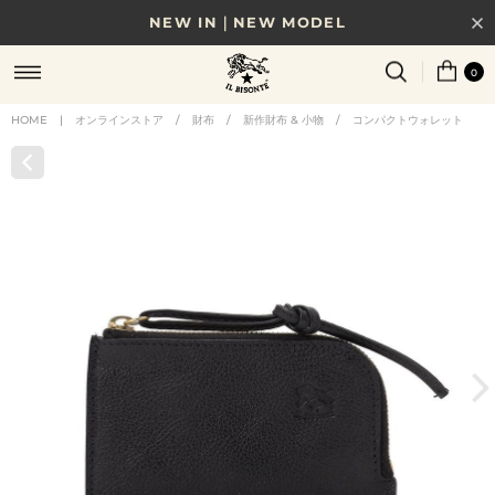
NEW IN｜NEW MODEL
8/17(月)10時まで｜税込11,000円以上で送料無料
0
贈る相手やシーンから選べる、新しいギフトガイド
HOME
|
オンラインストア
/
財布
/
新作財布 & 小物
/
コンパクトウォレット
NEW IN｜COLOR LEATHER