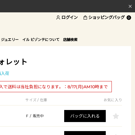
ログイン
ショッピングバッグ
料
0
ド
 ジュエリー
イル ビゾンテについて
店舗検索
ォレット
再入荷
購入で送料は当社負担になります。：8/17(月)AM10時まで
サイズ / 在庫
お気に入り
バッグに入れる
F
/
販売中