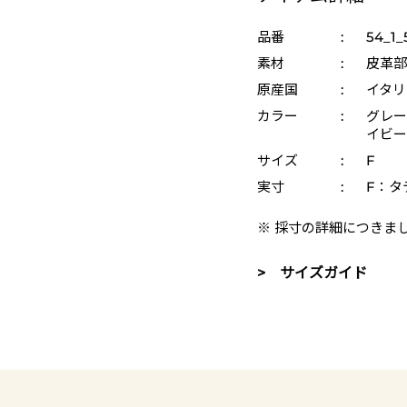
品番
:
54_1_
素材
:
皮革部
原産国
:
イタリ
カラー
:
グレー 
イビー 
サイズ
:
F
実寸
:
F：タテ
※ 採寸の詳細につきま
> サイズガイド