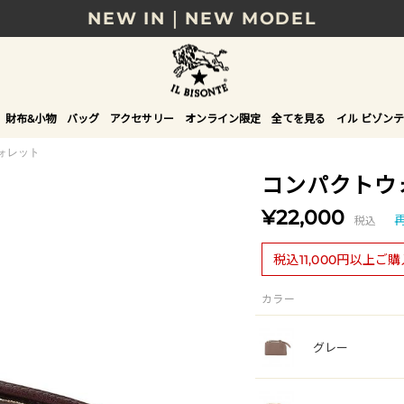
NEW IN｜NEW MODEL
8/17(月)10時まで｜税込11,000円以上で送料無
贈る相手やシーンから選べる、新しいギフトガイ
財布&小物
バッグ
アクセサリー
オンライン限定
全てを見る
イル ビゾンテ
NEW IN｜COLOR LEATHER
ォレット
コンパクトウ
¥22,000
税込
税込11,000円以上ご
カラー
グレー