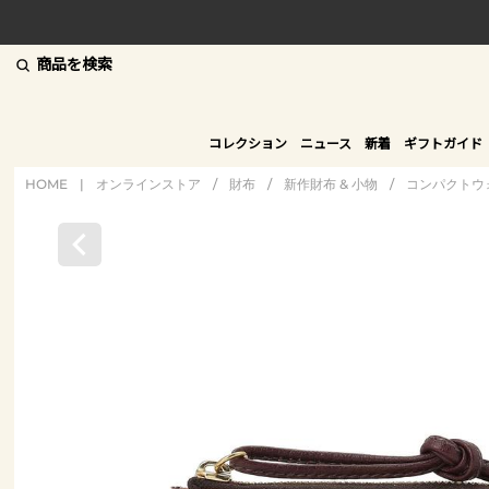
商品を検索
コレクション
ニュース
新着
ギフトガイド
HOME
|
オンラインストア
/
財布
/
新作財布 & 小物
/
コンパクトウ