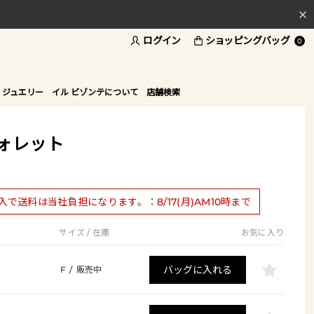
ログイン
ショッピングバッグ
料
0
ド
 ジュエリー
イル ビゾンテについて
店舗検索
ォレット
購入で送料は当社負担になります。：8/17(月)AM10時まで
サイズ / 在庫
お気に入り
バッグに入れる
F
/
販売中