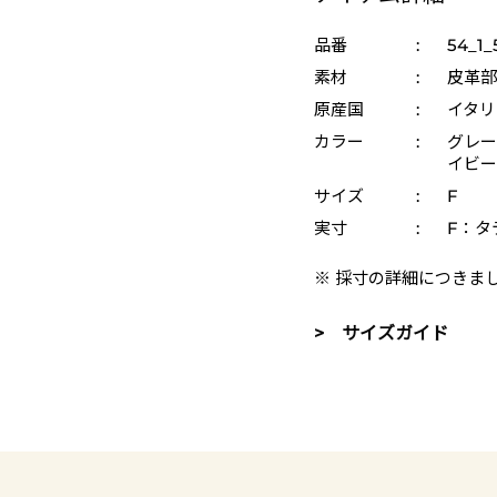
品番
:
54_1_
素材
:
皮革部
原産国
:
イタリ
カラー
:
グレー 
イビー 
サイズ
:
F
実寸
:
F：タテ
※ 採寸の詳細につきま
> サイズガイド