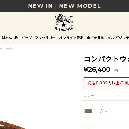
NEW IN｜NEW MODEL
8/17(月)10時まで｜税込11,000円以上で送料無
贈る相手やシーンから選べる、新しいギフトガイ
財布&小物
バッグ
アクセサリー
オンライン限定
全てを見る
イル ビゾンテ
NEW IN｜COLOR LEATHER
ォレット
コンパクトウ
¥26,400
税込
税込11,000円以上ご
カラー
グレー