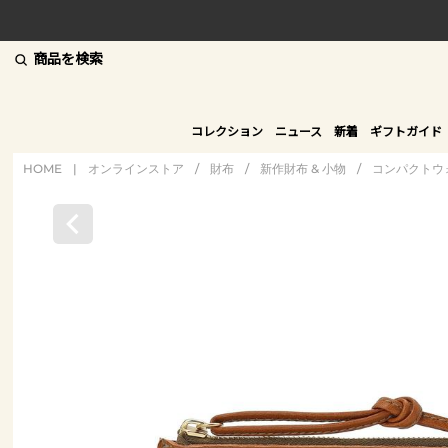
商品を検索
コレクション
ニュース
新着
ギフトガイド
HOME
|
オンラインストア
/
財布
/
新作財布 & 小物
/
コンパクトウ