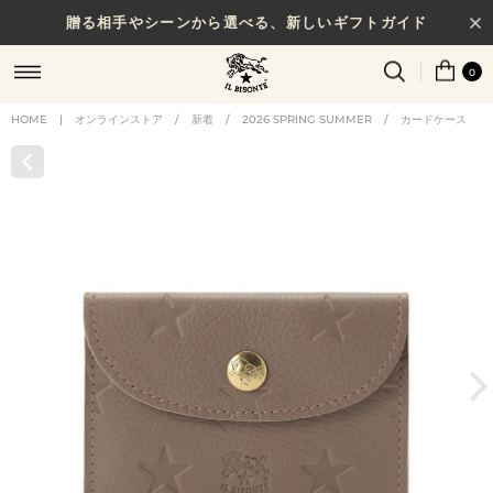
贈る相手やシーンから選べる、新しいギフトガイド
0
HOME
|
オンラインストア
/
新着
/
2026 SPRING SUMMER
/
カードケース