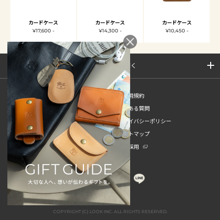
カードケース
カードケース
カードケース
¥17,600 -
¥14,300 -
¥10,450 -
サイトマップを開く
新規会員登録
ご利用規約
ご利用ガイド
よくある質問
特定商取引法
プライバシーポリシー
お問い合わせ
サイトマップ
販売スタッフ中途採用
新卒採用
COPYRIGHT (C) LOOK INC. ALL RIGHTS RESERVED.