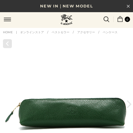
NEW IN｜NEW MODEL
8/17(月)10時まで｜税込11,000円以上で送料無料
0
贈る相手やシーンから選べる、新しいギフトガイド
HOME
|
オンラインストア
/
ベストセラー
/
アクセサリー
/
ペンケース
NEW IN｜COLOR LEATHER