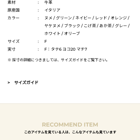
素材
:
牛革
原産国
:
イタリア
カラー
:
ヌメ / グリーン / ネイビー / レッド / オレンジ /
ヤケヌメ / ブラック / こげ茶 / あか茶 / グレー /
ホワイト / オリーブ
サイズ
:
F
実寸
:
F：タテ6 ヨコ20 マチ7
※ 採寸の詳細につきましては、
サイズガイド
をご覧下さい。
> サイズガイド
RECOMMEND ITEM
このアイテムを見ている人は、こんなアイテムも見ています