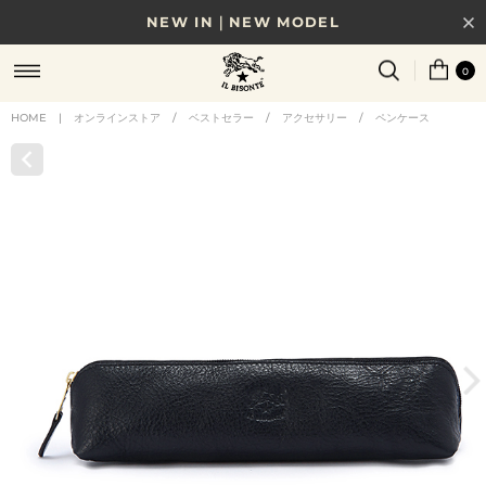
NEW IN｜NEW MODEL
8/17(月)10時まで｜税込11,000円以上で送料無料
0
贈る相手やシーンから選べる、新しいギフトガイド
HOME
|
オンラインストア
/
ベストセラー
/
アクセサリー
/
ペンケース
NEW IN｜COLOR LEATHER