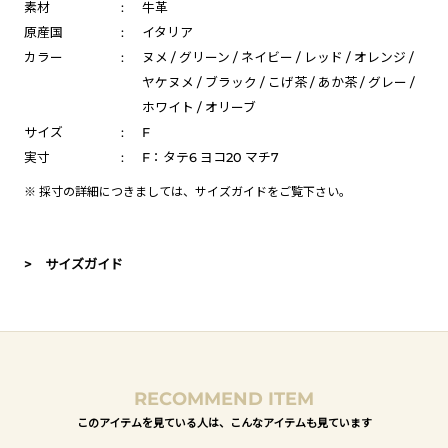
素材
:
牛革
原産国
:
イタリア
カラー
:
ヌメ / グリーン / ネイビー / レッド / オレンジ /
ヤケヌメ / ブラック / こげ茶 / あか茶 / グレー /
ホワイト / オリーブ
サイズ
:
F
実寸
:
F：タテ6 ヨコ20 マチ7
※ 採寸の詳細につきましては、
サイズガイド
をご覧下さい。
> サイズガイド
RECOMMEND ITEM
このアイテムを見ている人は、こんなアイテムも見ています