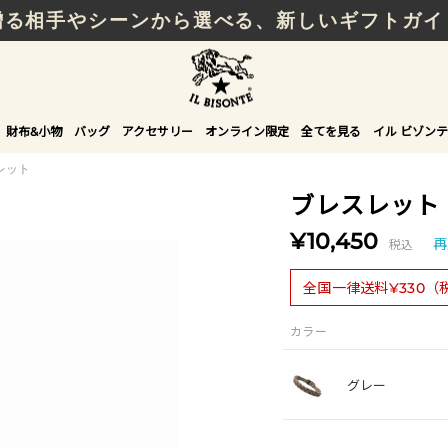
贈る相手やシーンから選べる、新しいギフトガイ
財布&小物
バッグ
アクセサリー
オンライン限定
全てを見る
イル ビゾンテ
レット
ブレスレット
¥10,450
税込
再
全国一律送料¥330（
カラー
グレー