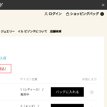
ド
ログイン
ショッピングバッグ
0
 ジュエリー
イル ビゾンテについて
店舗検索
入荷
税込）
サイズ / 在庫
お気に入り
1（レディース）
/
バッグに入れる
販売中
2（メンズ）
/