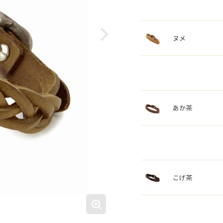
ヌメ
あか茶
こげ茶