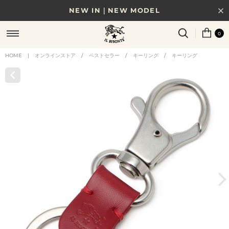
NEW IN｜NEW MODEL
8/17(月)10時まで｜税込11,000円以上で送料無料
0
贈る相手やシーンから選べる、新しいギフトガイド
HOME
|
オンラインストア
/
ベストセラー
/
キーリング
/
キーリング
NEW IN｜COLOR LEATHER