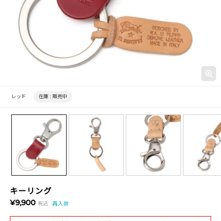
レッド
在庫 :
販売中
キーリング
¥9,900
税込
再入荷