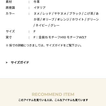
素材
:
牛革
原産国
:
イタリア
カラー
:
ヌメ / レッド / ヤケヌメ / ブラック / こげ茶 / あ
か茶 / オリーブ / オレンジ / ホワイト / グリーン
/ ネイビー / グレー
サイズ
:
F
実寸
:
F：全長15 モチーフH10 モチーフW3.7
※ 採寸の詳細につきましては、
サイズガイド
をご覧下さい。
> サイズガイド
RECOMMEND ITEM
このアイテムを見ている人は、こんなアイテムも見ています