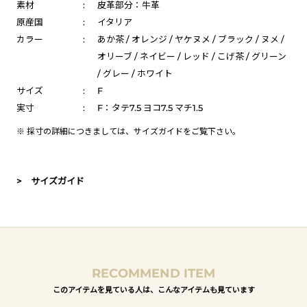
素材
:
皮革部分：牛革
原産国
:
イタリア
カラー
:
あか茶 / オレンジ / ヤケヌメ / ブラック / ヌメ /
オリーブ / ネイビー / レッド / こげ茶 / グリーン
/ グレー / ホワイト
サイズ
:
F
実寸
:
F：タテ7.5 ヨコ7.5 マチ1.5
※ 採寸の詳細につきましては、
サイズガイド
をご覧下さい。
> サイズガイド
RECOMMEND ITEM
このアイテムを見ている人は、こんなアイテムも見ています