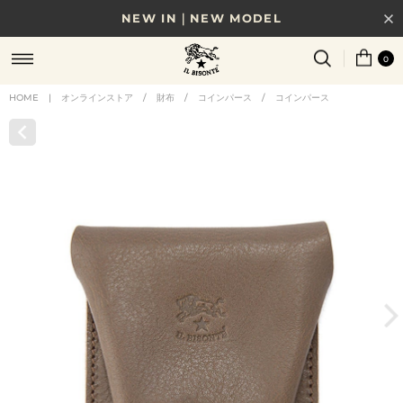
NEW IN｜NEW MODEL
8/17(月)10時まで｜税込11,000円以上で送料無料
0
贈る相手やシーンから選べる、新しいギフトガイド
HOME
|
オンラインストア
/
財布
/
コインパース
/
コインパース
NEW IN｜COLOR LEATHER