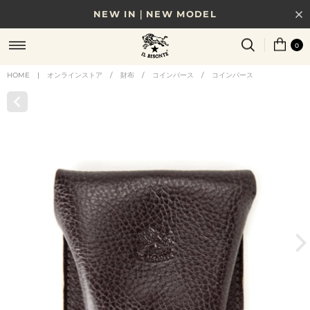
NEW IN｜NEW MODEL
8/17(月)10時まで｜税込11,000円以上で送料無料
0
贈る相手やシーンから選べる、新しいギフトガイド
HOME
|
オンラインストア
/
財布
/
コインパース
/
コインパース
NEW IN｜COLOR LEATHER