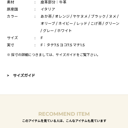
素材
:
皮革部分：牛革
原産国
:
イタリア
カラー
:
あか茶 / オレンジ / ヤケヌメ / ブラック / ヌメ /
オリーブ / ネイビー / レッド / こげ茶 / グリーン
/ グレー / ホワイト
サイズ
:
F
実寸
:
F：タテ7.5 ヨコ7.5 マチ1.5
※ 採寸の詳細につきましては、
サイズガイド
をご覧下さい。
> サイズガイド
RECOMMEND ITEM
このアイテムを見ている人は、こんなアイテムも見ています