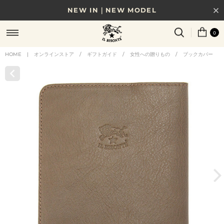
NEW IN｜NEW MODEL
8/17(月)10時まで｜税込11,000円以上で送料無料
0
贈る相手やシーンから選べる、新しいギフトガイド
HOME
|
オンラインストア
/
ギフトガイド
/
女性への贈りもの
/
ブックカバー
NEW IN｜COLOR LEATHER