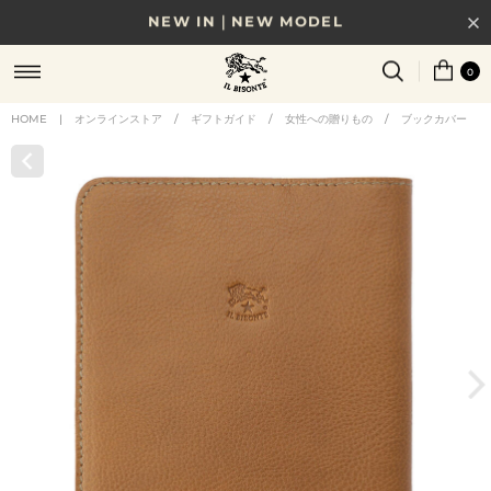
8/17(月)10時まで｜税込11,000円以上で送料無料
0
贈る相手やシーンから選べる、新しいギフトガイド
HOME
|
オンラインストア
/
ギフトガイド
/
女性への贈りもの
/
ブックカバー
NEW IN｜COLOR LEATHER