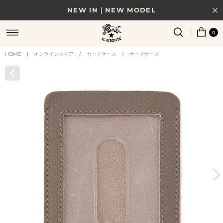
NEW IN｜NEW MODEL
8/17(月)10時まで｜税込11,000円以上で送料無料
0
贈る相手やシーンから選べる、新しいギフトガイド
HOME
|
オンラインストア
/
カードケース
/
カードケース
NEW IN｜COLOR LEATHER