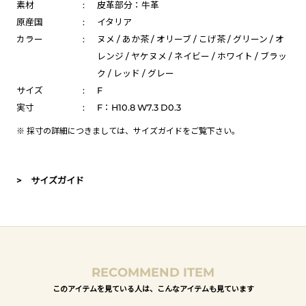
素材
:
皮革部分：牛革
原産国
:
イタリア
カラー
:
ヌメ / あか茶 / オリーブ / こげ茶 / グリーン / オ
レンジ / ヤケヌメ / ネイビー / ホワイト / ブラッ
ク / レッド / グレー
サイズ
:
F
実寸
:
F：H10.8 W7.3 D0.3
※ 採寸の詳細につきましては、
サイズガイド
をご覧下さい。
> サイズガイド
RECOMMEND ITEM
このアイテムを見ている人は、こんなアイテムも見ています