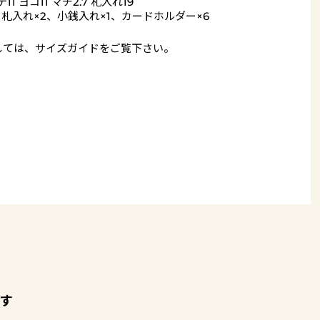
11 ヨコ11 マチ2.7 札入れ19
= 札入れ×2、小銭入れ×1、カードホルダー×6
しては、
サイズガイド
をご覧下さい。
す