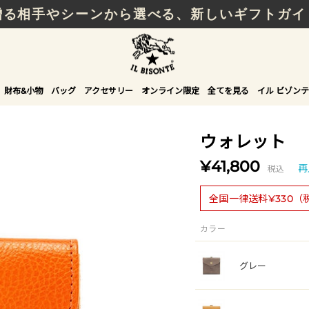
贈る相手やシーンから選べる、新しいギフトガイ
財布&小物
バッグ
アクセサリー
オンライン限定
全てを見る
イル ビゾンテ
ウォレット
¥41,800
税込
再
全国一律送料¥330（
カラー
グレー