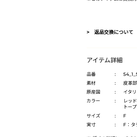
> 返品交換について
アイテム詳細
品番
:
54_1_
素材
:
皮革部
原産国
:
イタリ
カラー
:
レッド 
トープ
サイズ
:
F
実寸
:
F：タテ