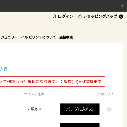
ログイン
ショッピングバッグ
料
0
ド
 ジュエリー
イル ビゾンテについて
店舗検索
入荷
購入で送料は当社負担になります。：8/17(月)AM10時まで
サイズ / 在庫
お気に入り
バッグに入れる
F
/
販売中