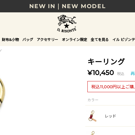
NEW IN｜NEW MODEL
8/17(月)10時まで｜税込11,000円以上で送料無
贈る相手やシーンから選べる、新しいギフトガイ
財布&小物
バッグ
アクセサリー
オンライン限定
全てを見る
イル ビゾンテ
NEW IN｜COLOR LEATHER
グ
キーリング
¥10,450
税込
再
税込11,000円以上ご
カラー
レッド