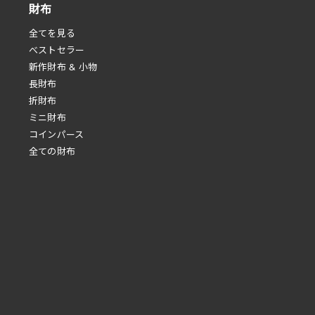
財布
全てを見る
べストセラー
新作財布 & 小物
長財布
折財布
ミニ財布
コインパース
全ての財布