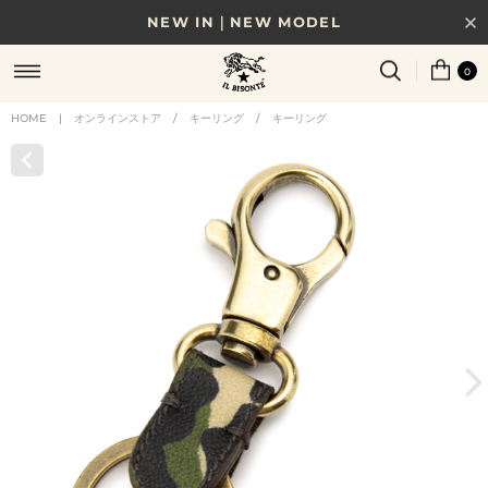
NEW IN｜NEW MODEL
8/17(月)10時まで｜税込11,000円以上で送料無料
0
贈る相手やシーンから選べる、新しいギフトガイド
HOME
|
オンラインストア
/
キーリング
/
キーリング
NEW IN｜COLOR LEATHER