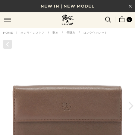
NEW IN｜NEW MODEL
8/17(月)10時まで｜税込11,000円以上で送料無料
0
贈る相手やシーンから選べる、新しいギフトガイド
HOME
|
オンラインストア
/
財布
/
長財布
/
ロングウォレット
NEW IN｜COLOR LEATHER