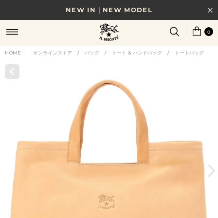
NEW IN｜NEW MODEL
8/17(月)10時まで｜税込11,000円以上で送料無料
0
贈る相手やシーンから選べる、新しいギフトガイド
HOME
|
オンラインストア
/
バッグ
/
トート & ハンドバッグ
/
トートバッグ
NEW IN｜COLOR LEATHER