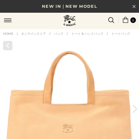
NEW IN｜NEW MODEL
8/17(月)10時まで｜税込11,000円以上で送料無料
0
贈る相手やシーンから選べる、新しいギフトガイド
HOME
|
オンラインストア
/
バッグ
/
トート & ハンドバッグ
/
トートバッグ
NEW IN｜COLOR LEATHER