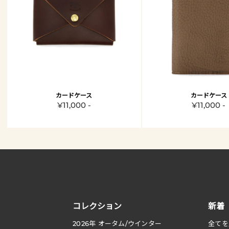
カードケース
カードケース
¥11,000 -
¥11,000 -
コレクション
新着
2026
年 オータム
/
ウインター
全てを