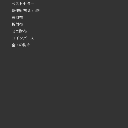
べストセラー
新作財布 & 小物
長財布
折財布
ミニ財布
コインパース
全ての財布