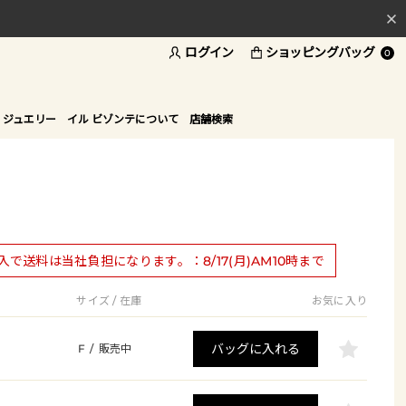
ログイン
ショッピングバッグ
料
0
ド
 ジュエリー
イル ビゾンテについて
店舗検索
購入で送料は当社負担になります。：8/17(月)AM10時まで
サイズ / 在庫
お気に入り
バッグに入れる
F
/
販売中