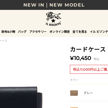
NEW IN｜NEW MODEL
8/17(月)10時まで｜税込11,000円以上で送料無
贈る相手やシーンから選べる、新しいギフトガイ
財布&小物
バッグ
アクセサリー
オンライン限定
全てを見る
イル ビゾンテ
NEW IN｜COLOR LEATHER
ケース
カードケース
¥10,450
税込
税込11,000円以上ご
カラー
グレー