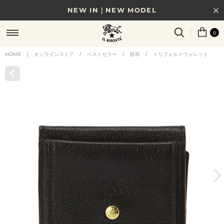
NEW IN｜NEW MODEL
8/17(月)10時まで｜税込11,000円以上で送料無料
0
贈る相手やシーンから選べる、新しいギフトガイド
HOME
|
オンラインストア
/
ベストセラー
/
財布
/
トリフォルドウォレット
NEW IN｜COLOR LEATHER