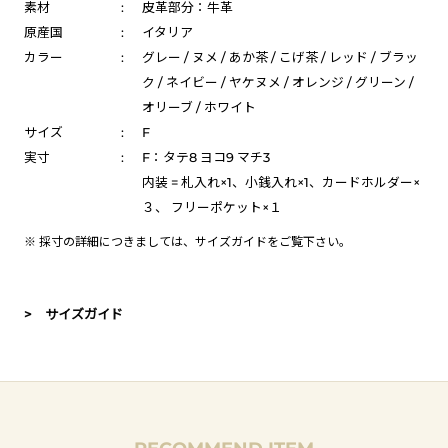
素材
:
皮革部分：牛革
原産国
:
イタリア
カラー
:
グレー / ヌメ / あか茶 / こげ茶 / レッド / ブラッ
ク / ネイビー / ヤケヌメ / オレンジ / グリーン /
オリーブ / ホワイト
サイズ
:
F
実寸
:
F：タテ8 ヨコ9 マチ3
内装 = 札入れ×1、小銭入れ×1、カードホルダー×
３、 フリーポケット×１
※ 採寸の詳細につきましては、
サイズガイド
をご覧下さい。
> サイズガイド