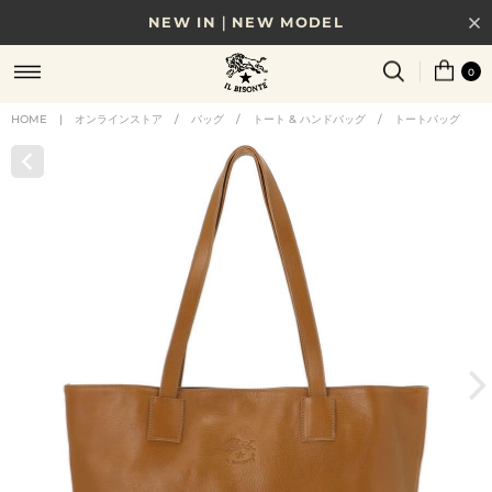
NEW IN｜NEW MODEL
8/17(月)10時まで｜税込11,000円以上で送料無料
0
贈る相手やシーンから選べる、新しいギフトガイド
HOME
|
オンラインストア
/
バッグ
/
トート & ハンドバッグ
/
トートバッグ
NEW IN｜COLOR LEATHER