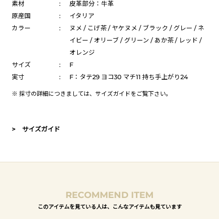
素材
:
皮革部分：牛革
原産国
:
イタリア
カラー
:
ヌメ / こげ茶 / ヤケヌメ / ブラック / グレー / ネ
イビー / オリーブ / グリーン / あか茶 / レッド /
オレンジ
サイズ
:
F
実寸
:
F：タテ29 ヨコ30 マチ11 持ち手上がり24
※ 採寸の詳細につきましては、
サイズガイド
をご覧下さい。
> サイズガイド
RECOMMEND ITEM
このアイテムを見ている人は、こんなアイテムも見ています