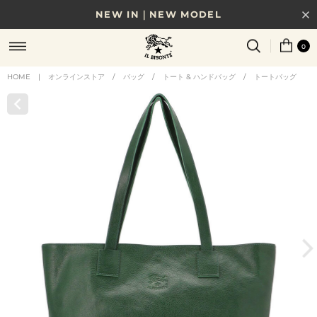
NEW IN｜NEW MODEL
8/17(月)10時まで｜税込11,000円以上で送料無料
0
贈る相手やシーンから選べる、新しいギフトガイド
HOME
|
オンラインストア
/
バッグ
/
トート & ハンドバッグ
/
トートバッグ
NEW IN｜COLOR LEATHER