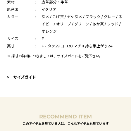
素材
:
皮革部分：牛革
原産国
:
イタリア
カラー
:
ヌメ / こげ茶 / ヤケヌメ / ブラック / グレー / ネ
イビー / オリーブ / グリーン / あか茶 / レッド /
オレンジ
サイズ
:
F
実寸
:
F：タテ29 ヨコ30 マチ11 持ち手上がり24
※ 採寸の詳細につきましては、
サイズガイド
をご覧下さい。
> サイズガイド
RECOMMEND ITEM
このアイテムを見ている人は、こんなアイテムも見ています