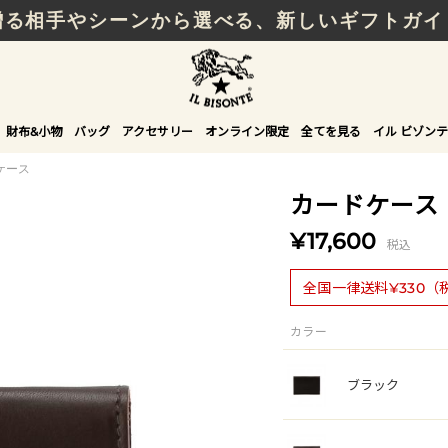
贈る相手やシーンから選べる、新しいギフトガイ
財布&小物
バッグ
アクセサリー
オンライン限定
全てを見る
イル ビゾンテ
ケース
カードケース
¥17,600
税込
全国一律送料¥330（
カラー
ブラック