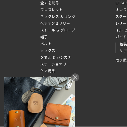
全てを見る
ETSU
ブレスレット
オンラ
ネックレス & リング
スター
へアアクセサリー
レザー
ストール & グローブ
イル 
帽子
ガイド
ベルト
包
ソックス
ケ
タオル & ハンカチ
取り扱
ステーショナリー
ケア用品
ポーチ
その他