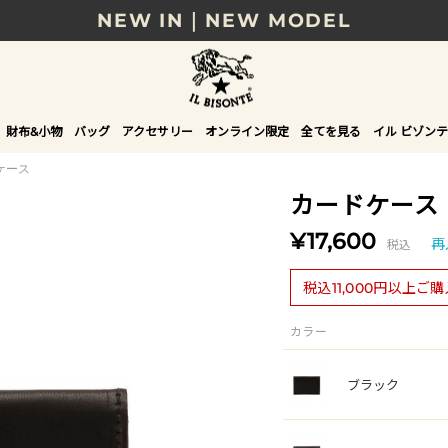
NEW IN｜NEW MODEL
8/17(月)10時まで｜税込11,000円以上で送料無
贈る相手やシーンから選べる、新しいギフトガイ
財布&小物
バッグ
アクセサリー
オンライン限定
全てを見る
イル ビゾンテ
NEW IN｜COLOR LEATHER
ケース
カードケース
¥17,600
税込
再
税込11,000円以上ご
カラー
ブラック