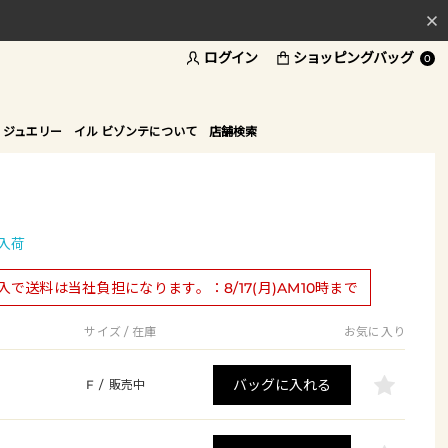
ログイン
ショッピングバッグ
料
0
ド
 ジュエリー
イル ビゾンテについて
店舗検索
入荷
購入で送料は当社負担になります。：8/17(月)AM10時まで
サイズ / 在庫
お気に入り
バッグに入れる
F
/
販売中