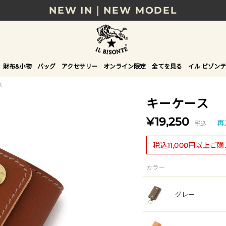
NEW IN｜NEW MODEL
8/17(月)10時まで｜税込11,000円以上で送料無
贈る相手やシーンから選べる、新しいギフトガイ
財布&小物
バッグ
アクセサリー
オンライン限定
全てを見る
イル ビゾンテ
NEW IN｜COLOR LEATHER
ス
キーケース
¥19,250
税込
再
税込11,000円以上ご
カラー
グレー