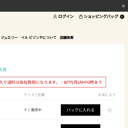
ログイン
ショッピングバッグ
料
0
ド
 ジュエリー
イル ビゾンテについて
店舗検索
入荷
購入で送料は当社負担になります。：8/17(月)AM10時まで
サイズ / 在庫
お気に入り
バッグに入れる
F
/
販売中