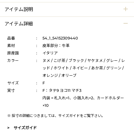
アイテム説明
アイテム詳細
品番
:
54_1_54152309440
素材
:
皮革部分：牛革
原産国
:
イタリア
カラー
:
ヌメ / こげ茶 / ブラック / ヤケヌメ / グレー / レ
ッド / ホワイト / ネイビー / あか茶 / グリーン /
オレンジ / オリーブ
サイズ
:
F
実寸
:
F：タテ9 ヨコ11 マチ3
内装 = 札入れ×1、小銭入れ×2、カードホルダー
×10
※ 採寸の詳細につきましては、
サイズガイド
をご覧下さい。
> サイズガイド