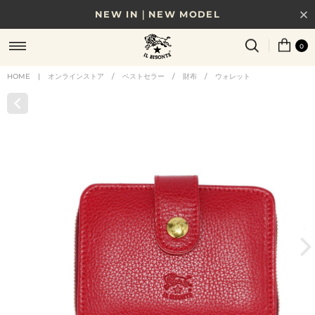
NEW IN｜NEW MODEL
8/17(月)10時まで｜税込11,000円以上で送料無料
0
贈る相手やシーンから選べる、新しいギフトガイド
HOME
|
オンラインストア
/
ベストセラー
/
財布
/
ウォレット
NEW IN｜COLOR LEATHER