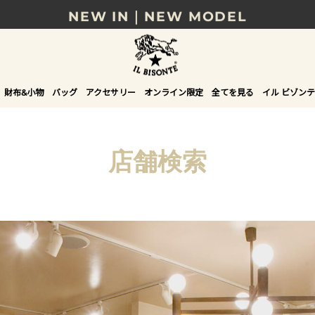
NEW IN｜NEW MODEL
8/17(月)10時まで｜税込11,000円以上で送料無
贈る相手やシーンから選べる、新しいギフトガイ
財布&小物
バッグ
アクセサリー
オンライン限定
全てを見る
イル ビゾンテ
NEW IN｜COLOR LEATHER
店舗検索