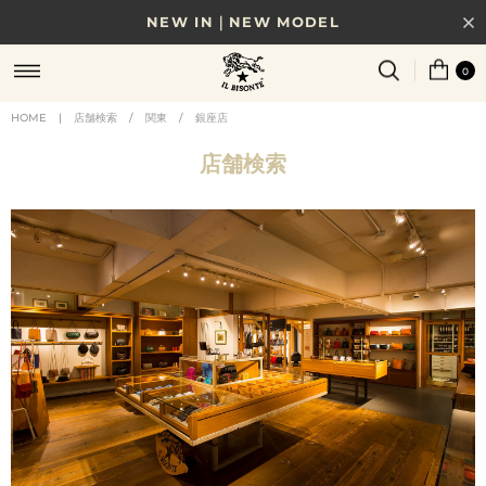
NEW IN｜NEW MODEL
8/17(月)10時まで｜税込11,000円以上で送料無料
0
贈る相手やシーンから選べる、新しいギフトガイド
HOME
|
店舗検索
/
関東
/
銀座店
NEW IN｜COLOR LEATHER
店舗検索