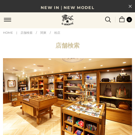
NEW IN｜NEW MODEL
8/17(月)10時まで｜税込11,000円以上で送料無料
0
贈る相手やシーンから選べる、新しいギフトガイド
HOME
|
店舗検索
/
関東
/
柏店
NEW IN｜COLOR LEATHER
店舗検索